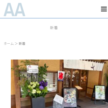
コ
ン
メニ
テ
ン
Home
News
Works
Business
ツ
新着
へ
最新情報
実績紹介
事業内容
ス
About Us
Recruit
Access
キ
会社案内
採用情報
アクセス
ッ
ホーム
＞
新着
プライバシーポリシー
お問い合わせ
プ