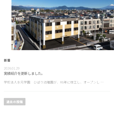
新着
2026.01.29
実績紹介を更新しました。
学校法人水元学園 ひばり幼稚園が、R6年に竣工し、オープンし …
投
稿
過去の投稿
ナ