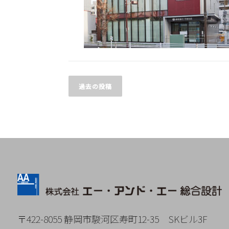
投
稿
過去の投稿
ナ
ビ
ゲ
ー
シ
ョ
〒422-8055 静岡市駿河区寿町12-35
SKビル3F
ン