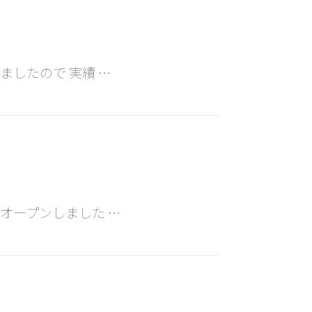
ましたので 実績 …
オープンしました …