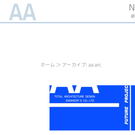
コ
N
ン
最
テ
ン
ツ
へ
ス
ホーム
＞
アーカイブ: aa-arc
キ
ッ
プ