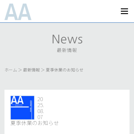
コ
ン
メニュ
テ
ン
Home
News
Works
Business
ツ
へ
最新情報
実績紹介
事業内容
News
ス
About Us
Recruit
Access
キ
会社案内
採用情報
最新情報
アクセス
ッ
プライバシーポリシー
お問い合わせ
プ
ホーム
＞
最新情報
＞
夏季休業のお知らせ
20
25.
08.
07
夏季休業のお知らせ