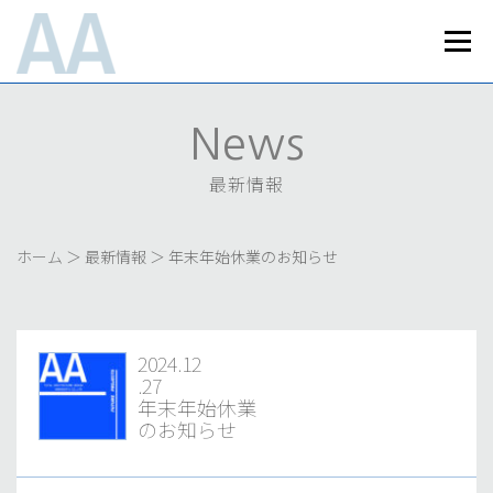
コ
ン
メニュ
テ
ン
Home
News
Works
Business
ツ
へ
最新情報
実績紹介
事業内容
News
ス
About Us
Recruit
Access
キ
会社案内
採用情報
最新情報
アクセス
ッ
プライバシーポリシー
お問い合わせ
プ
ホーム
＞
最新情報
＞
年末年始休業のお知らせ
2024.12
.27
年末年始休業
のお知らせ