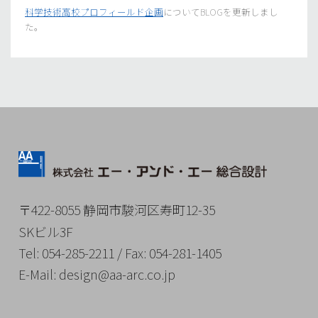
科学技術高校プロフィールド企画
についてBLOGを更新しまし
た。
〒422-8055 静岡市駿河区寿町12-35
SKビル3F
Tel
: 054-285-2211 /
Fax
: 054-281-1405
E-
Mail
: design@aa-arc.co.jp