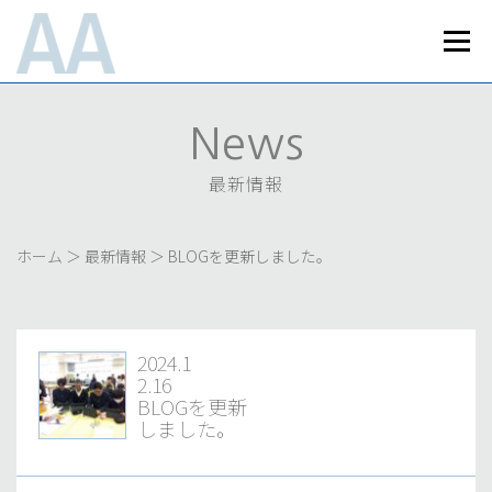
コ
ン
メニュ
テ
ン
Home
News
Works
Business
ツ
へ
最新情報
実績紹介
事業内容
News
ス
About Us
Recruit
Access
キ
会社案内
採用情報
最新情報
アクセス
ッ
プライバシーポリシー
お問い合わせ
プ
ホーム
＞
最新情報
＞
BLOGを更新しました。
2024.1
2.16
BLOGを更新
しました。