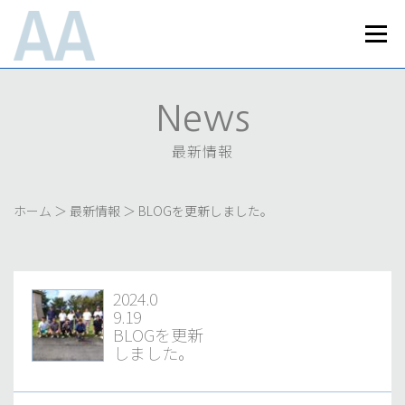
コ
ン
メニュ
テ
ン
Home
News
Works
Business
ツ
へ
最新情報
実績紹介
事業内容
News
ス
About Us
Recruit
Access
キ
会社案内
採用情報
最新情報
アクセス
ッ
プライバシーポリシー
お問い合わせ
プ
ホーム
＞
最新情報
＞
BLOGを更新しました。
2024.0
9.19
BLOGを更新
しました。