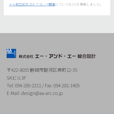
ＡＡ創立記念ゴルフコンペ開催
についてBLOGを更新しました。
〒422-8055 静岡市駿河区寿町12-35
SKビル3F
Tel
: 054-285-2211 /
Fax
: 054-281-1405
E-
Mail
: design@aa-arc.co.jp