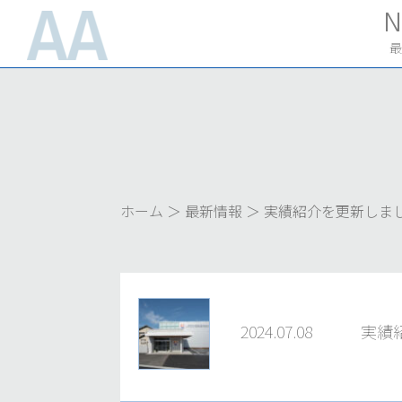
コ
N
ン
最
テ
ン
ツ
へ
ス
ホーム
＞
最新情報
＞
実績紹介を更新しま
キ
ッ
プ
2024.07.08
実績