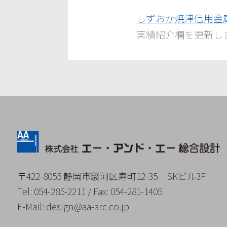
しずおか焼津信用金
実績紹介欄を更新し
〒422-8055 静岡市駿河区寿町12-35
SKビル3F
Tel
: 054-285-2211 /
Fax
: 054-281-1405
E-
Mail
: design@aa-arc.co.jp