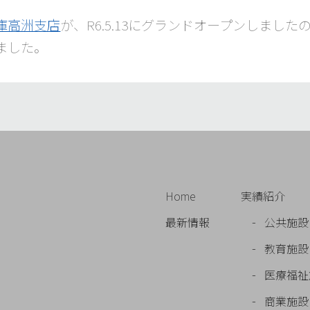
庫高洲支店
が、R6.5.13にグランドオープンしました
ました。
Home
実績紹介
最新情報
公共施設
教育施設
医療福祉
商業施設