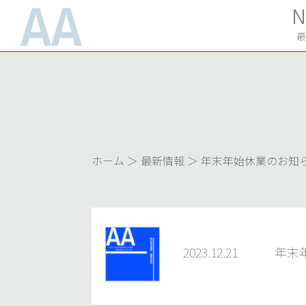
コ
N
ン
最
テ
ン
ツ
へ
ス
ホーム
＞
最新情報
＞
年末年始休業のお知
キ
ッ
プ
2023.12.21
年末