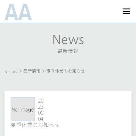
コ
ン
メニュ
テ
ン
Home
News
Works
Business
ツ
へ
最新情報
実績紹介
事業内容
News
ス
About Us
Recruit
Access
キ
会社案内
採用情報
最新情報
アクセス
ッ
プライバシーポリシー
お問い合わせ
プ
ホーム
＞
最新情報
＞
夏季休業のお知らせ
20
23.
08.
04
夏季休業のお知らせ