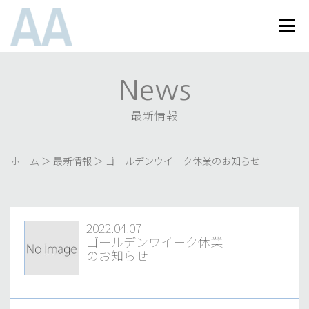
コ
ン
メニュ
テ
ン
Home
News
Works
Business
ツ
へ
最新情報
実績紹介
事業内容
News
ス
About Us
Recruit
Access
キ
会社案内
採用情報
最新情報
アクセス
ッ
プライバシーポリシー
お問い合わせ
プ
ホーム
＞
最新情報
＞
ゴールデンウイーク休業のお知らせ
2022.04.07
ゴールデンウイーク休業
のお知らせ